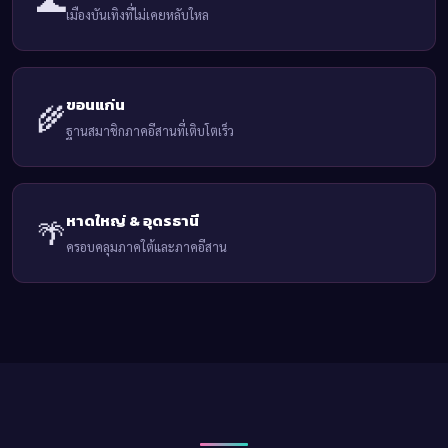
🌊
เมืองบันเทิงที่ไม่เคยหลับใหล
ขอนแก่น
🌾
ฐานสมาชิกภาคอีสานที่เติบโตเร็ว
หาดใหญ่ & อุดรธานี
🌴
ครอบคลุมภาคใต้และภาคอีสาน