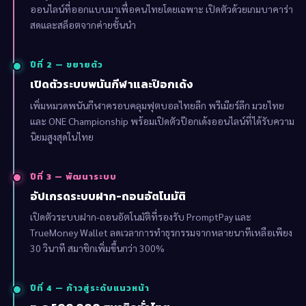
ออนไลน์ที่ออกแบบมาเพื่อคนไทยโดยเฉพาะ เปิดตัวด้วยเกมบาคาร่า
สดและสล็อตจากค่ายชั้นนำ
ปีที่ 2 — ขยายตัว
เปิดตัวระบบพนันกีฬาและป๊อกเด้ง
เพิ่มหมวดพนันกีฬาครอบคลุมฟุตบอลไทยลีก พรีเมียร์ลีก มวยไทย
และ ONE Championship พร้อมเปิดตัวป๊อกเด้งออนไลน์ที่ได้รับความ
นิยมสูงสุดในไทย
ปีที่ 3 — พัฒนาระบบ
อัปเกรดระบบฝาก-ถอนอัตโนมัติ
เปิดตัวระบบฝาก-ถอนอัตโนมัติที่รองรับ PromptPay และ
TrueMoney Wallet ลดเวลาการทำธุรกรรมจากหลายนาทีเหลือเพียง
30 วินาที สมาชิกเพิ่มขึ้นกว่า 300%
ปีที่ 4 — ก้าวสู่ระดับแนวหน้า