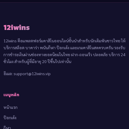
12iwins
12iwins คือแพลตฟอร์มคาสิโนออนไลน์ชั้นนำสำหรับนักเดิมพันชาวไทย ให้
บริการสล็อต บาคาร่า พนันกีฬา ป๊อกเด้ง และเกมคาสิโนสดครบครัน รองรับ
การชำระเงินผ่านช่องทางยอดนิยมในไทย ฝาก-ถอนเร็ว ปลอดภัย บริการ 24
ชั่วโมง สำหรับผู้ที่มีอายุ 20 ปีขึ้นไปเท่านั้น
อีเมล:
support@12iwins.vip
เมนูหลัก
หน้าแรก
ป๊อกเด้ง
กีฬา