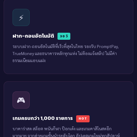
⚡
ฝาก-ถอนอัตโนมัติ
30 วิ
ระบบฝาก-ถอนอัตโนมัติที่เร็วที่สุดในไทย รองรับ PromptPay,
TrueMoney และธนาคารหลักทุกแห่ง ไม่ต้องแจ้งสลิป ไม่มีค่า
ธรรมเนียมแอบแฝง
🎮
เกมครบกว่า 1,000 รายการ
HOT
บาคาร่าสด สล็อต พนันกีฬา ป๊อกเด้ง และเกมคาสิโนสดอีก
มากมาย จากค่ายเกมชั้นนำระดับโลก อัปเดตเกมใหม่ทุกสัปดาห์